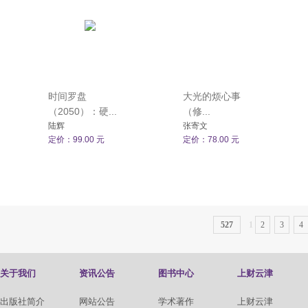
时间罗盘
大光的烦心事
（2050）：硬...
（修...
陆辉
张寄文
定价：99.00 元
定价：78.00 元
527
1
2
3
4
关于我们
资讯公告
图书中心
上财云津
出版社简介
网站公告
学术著作
上财云津