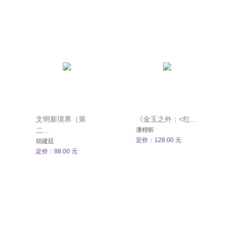
文明新境界（第
《金玉之外：<红...
二...
潘楷昕
定价：128.00 元
胡建廷
定价：88.00 元