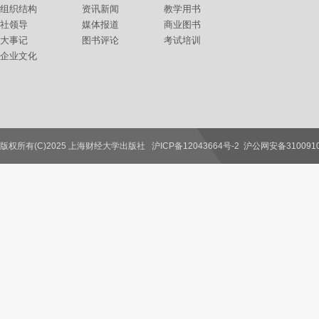
组织结构
资讯新闻
教学用书
社领导
媒体报道
商业图书
大事记
图书评论
考试培训
企业文化
版权所有(C)2025 上海财经大学出版社
沪ICP备12043664号-2
沪公网安备3100910
联系我们
教师服务
读者服务
作者服务
图书馆服务
学校服务