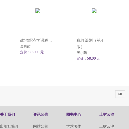
政治经济学课程...
税收筹划（第4
金晓茜
版）...
定价：89.00 元
应小陆
定价：58.00 元
60
关于我们
资讯公告
图书中心
上财云津
出版社简介
网站公告
学术著作
上财云津