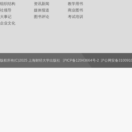
组织结构
资讯新闻
教学用书
社领导
媒体报道
商业图书
大事记
图书评论
考试培训
企业文化
版权所有(C)2025 上海财经大学出版社
沪ICP备12043664号-2
沪公网安备3100910
联系我们
教师服务
读者服务
作者服务
图书馆服务
学校服务